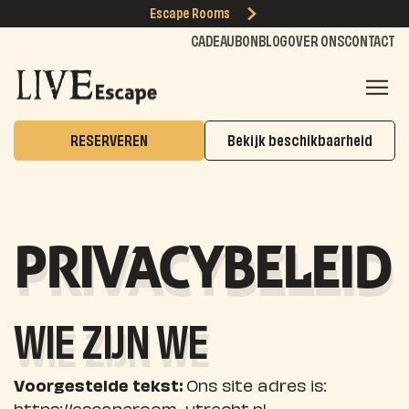
Escape Rooms
CADEAUBON
BLOG
OVER ONS
CONTACT
RESERVEREN
Bekijk beschikbaarheid
PRIVACYBELEID
WIE ZIJN WE
Voorgestelde tekst:
Ons site adres is:
https://escaperoom-utrecht.nl.